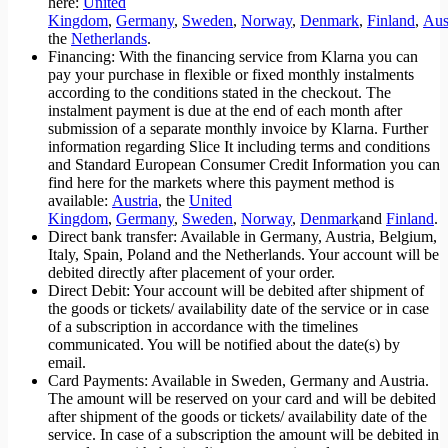
here:
United
Kingdom
,
Germany
,
Sweden
,
Norway
,
Denmark
,
Finland
,
Aus
the
Netherlands
.
Financing: With the financing service from Klarna you can
pay your purchase in flexible or fixed monthly instalments
according to the conditions stated in the checkout. The
instalment payment is due at the end of each month after
submission of a separate monthly invoice by Klarna. Further
information regarding Slice It including terms and conditions
and Standard European Consumer Credit Information you can
find here for the markets where this payment method is
available:
Austria
, the
United
Kingdom
,
Germany
,
Sweden
,
Norway
,
Denmark
and
Finland
.
Direct bank transfer: Available in Germany, Austria, Belgium,
Italy, Spain, Poland and the Netherlands. Your account will be
debited directly after placement of your order.
Direct Debit: Your account will be debited after shipment of
the goods or tickets/ availability date of the service ​or in case
of a subscription in accordance with the timelines
communicate​d. You will be notified about the date(s) by
email.
Card Payments: Available in Sweden, Germany and Austria.
The amount will be reserved on your card and will be debited
after shipment of the goods or tickets/ availability date of the
service. In case of a subscription the amount will be debited in