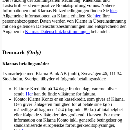
Die Nutzung der Zahlungsarten Rechnung, Ratenkauf und
Lastschrift setzt eine positive Bonitätsprüfung voraus. Nähere
Informationen und Klarnas Nutzerbedingungen finden Sie
hier
.
Allgemeine Informationen zu Klarna erhalten Sie
hier
. Ihre
personenbezogenen Daten werden von Klarna in Übereinstimmung
mit den geltenden Datenschutzbestimmungen und entsprechend den
Angaben in
Klarnas Datenschutzbestimmungen
behandelt.
Denmark
(Only)
Klarnas betalingsmåder
I samarbejde med Klarna Bank AB (publ), Sveavägen 46, 111 34
Stockholm, Sverige, tilbyder vi følgende betalingsmåder:
Faktura: Kredittid på 14 dage fra den dag, varerne bliver
sendt.
Her
kan du finde vilkårene for faktura.
Konto: Klarna Konto er en kassekredit, som gives af Klarna.
Den giver låntageren mulighed for at betale sine køb i
månedlige afdrag med 1/24 (dog min. 89 kr.) af totalbeløbet
eller ifølge de vilkår, der blev godkendt i kassen. For mere
information om Klarna Konto inkl. generelle betingelser og
standardiserede europæiske forbrugerkreditoplysninger,