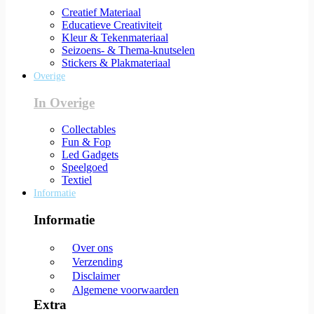
Creatief Materiaal
Educatieve Creativiteit
Kleur & Tekenmateriaal
Seizoens- & Thema-knutselen
Stickers & Plakmateriaal
Overige
In Overige
Collectables
Fun & Fop
Led Gadgets
Speelgoed
Textiel
Informatie
Informatie
Over ons
Verzending
Disclaimer
Algemene voorwaarden
Extra