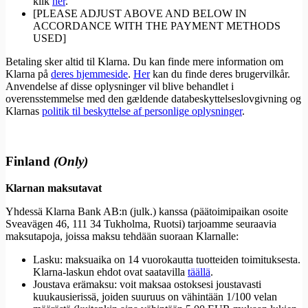
klik
her
.
[PLEASE ADJUST ABOVE AND BELOW IN
ACCORDANCE WITH THE PAYMENT METHODS
USED]
Betaling sker altid til Klarna. Du kan finde mere information om
Klarna på
deres hjemmeside
.
Her
kan du finde deres brugervilkår.
Anvendelse af disse oplysninger vil blive behandlet i
overensstemmelse med den gældende databeskyttelseslovgivning og
Klarnas
politik til beskyttelse af personlige oplysninger
.
Finland
(Only)
Klarnan maksutavat
Yhdessä Klarna Bank AB:n (julk.) kanssa (päätoimipaikan osoite
Sveavägen 46, 111 34 Tukholma, Ruotsi) tarjoamme seuraavia
maksutapoja, joissa maksu tehdään suoraan Klarnalle:
Lasku: maksuaika on 14 vuorokautta tuotteiden toimituksesta.
Klarna-laskun ehdot ovat saatavilla
täällä
.
Joustava erämaksu: voit maksaa ostoksesi joustavasti
kuukausierissä, joiden suuruus on vähintään 1/100 velan