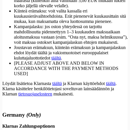
määrästä (kuitenkin aina vähintään 5,00 EUR mukaan lukien
korko jäljellä olevalle velalle).
Kiinteä erämaksu: voit valita kassalla eri
kuukausierävaihtoehdoista. Erät pienenevät kuukausittain sitä
mukaa, kun maksamatta oleva luottosumma pienenee.
Kampanjalasku: jos oston yhteydessä on tarjottu
mahdollisuutta pidennettyyn 1–3 kuukauden maksuaikaan
aloitusmaksua vastaan (esim. “Osta nyt, maksa helmikuussa”),
voit maksaa ostokset kampanjalaskun ehtojen mukaisesti.
Joustavan erämaksun, kiinteän erämaksun ja kampanjalaskun
ehdot löydät täältä ja vakiomuotoiset eurooppalaiset
kuluttajaluottotiedot
täältä
.
[PLEASE ADJUST ABOVE AND BELOW IN
ACCORDANCE WITH THE PAYMENT METHODS
USED]
Löydät lisätietoa Klarnasta
täältä
ja Klarnan käyttöehdot
täältä
.
Klarna käsittelee henkilötietojasi soveltuvan lainsäädännön ja
Klarnan
tietosuojaselosteen
mukaisesti.
Germany
(Only)
Klarnas Zahlungsoptionen