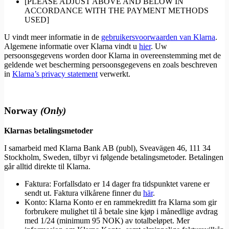
[PLEASE ADJUST ABOVE AND BELOW IN
ACCORDANCE WITH THE PAYMENT METHODS
USED]
U vindt meer informatie in de
gebruikersvoorwaarden van Klarna
.
Algemene informatie over Klarna vindt u
hier
. Uw
persoonsgegevens worden door Klarna in overeenstemming met de
geldende wet bescherming persoonsgegevens en zoals beschreven
in
Klarna’s privacy statement
verwerkt.
Norway
(Only)
Klarnas betalingsmetoder
I samarbeid med Klarna Bank AB (publ), Sveavägen 46, 111 34
Stockholm, Sweden, tilbyr vi følgende betalingsmetoder. Betalingen
går alltid direkte til Klarna.
Faktura: Forfallsdato er 14 dager fra tidspunktet varene er
sendt ut. Faktura vilkårene finner du
här
.
Konto: Klarna Konto er en rammekreditt fra Klarna som gir
forbrukere mulighet til å betale sine kjøp i månedlige avdrag
med 1/24 (minimum 95 NOK) av totalbeløpet. Mer