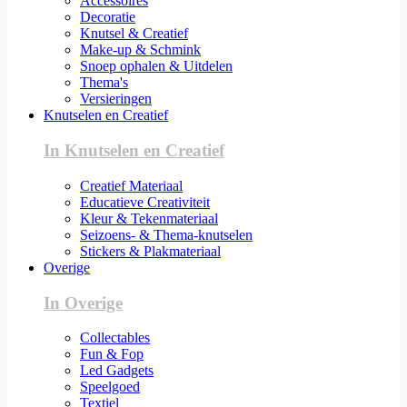
Accessoires
Decoratie
Knutsel & Creatief
Make-up & Schmink
Snoep ophalen & Uitdelen
Thema's
Versieringen
Knutselen en Creatief
In Knutselen en Creatief
Creatief Materiaal
Educatieve Creativiteit
Kleur & Tekenmateriaal
Seizoens- & Thema-knutselen
Stickers & Plakmateriaal
Overige
In Overige
Collectables
Fun & Fop
Led Gadgets
Speelgoed
Textiel