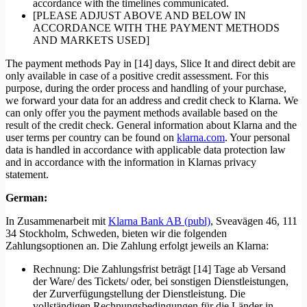
accordance with the timelines communicated.
[PLEASE ADJUST ABOVE AND BELOW IN
ACCORDANCE WITH THE PAYMENT METHODS
AND MARKETS USED]
The payment methods Pay in [14] days, Slice It and direct debit are
only available in case of a positive credit assessment. For this
purpose, during the order process and handling of your purchase,
we forward your data for an address and credit check to Klarna. We
can only offer you the payment methods available based on the
result of the credit check. General information about Klarna and the
user terms per country can be found on
klarna.com
. Your personal
data is handled in accordance with applicable data protection law
and in accordance with the information in Klarnas privacy
statement.
German:
In Zusammenarbeit mit
Klarna Bank AB (publ)
, Sveavägen 46, 111
34 Stockholm, Schweden, bieten wir die folgenden
Zahlungsoptionen an. Die Zahlung erfolgt jeweils an Klarna:
Rechnung: Die Zahlungsfrist beträgt [14] Tage ab Versand
der Ware/ des Tickets/ oder, bei sonstigen Dienstleistungen,
der Zurverfügungstellung der Dienstleistung. Die
vollständigen Rechnungsbedingungen für die Länder in