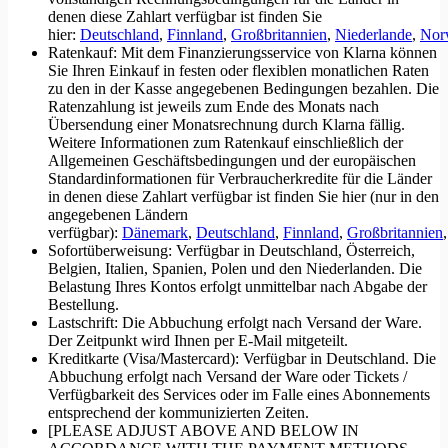
denen diese Zahlart verfügbar ist finden Sie
hier:
Deutschland
,
Finnland
,
Großbritannien
,
Niederlande
,
Nor
Ratenkauf: Mit dem Finanzierungsservice von Klarna können
Sie Ihren Einkauf in festen oder flexiblen monatlichen Raten
zu den in der Kasse angegebenen Bedingungen bezahlen. Die
Ratenzahlung ist jeweils zum Ende des Monats nach
Übersendung einer Monatsrechnung durch Klarna fällig.
Weitere Informationen zum Ratenkauf einschließlich der
Allgemeinen Geschäftsbedingungen und der europäischen
Standardinformationen für Verbraucherkredite für die Länder
in denen diese Zahlart verfügbar ist finden Sie hier (nur in den
angegebenen Ländern
verfügbar):
Dänemark
,
Deutschland
,
Finnland
,
Großbritannien
Sofortüberweisung: Verfügbar in Deutschland, Österreich,
Belgien, Italien, Spanien, Polen und den Niederlanden. Die
Belastung Ihres Kontos erfolgt unmittelbar nach Abgabe der
Bestellung.
Lastschrift: Die Abbuchung erfolgt nach Versand der Ware.
Der Zeitpunkt wird Ihnen per E-Mail mitgeteilt.
Kreditkarte (Visa/Mastercard): Verfügbar in Deutschland. Die
Abbuchung erfolgt nach Versand der Ware oder Tickets /
Verfügbarkeit des Services oder im Falle eines Abonnements
entsprechend der kommunizierten Zeiten.
[PLEASE ADJUST ABOVE AND BELOW IN