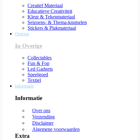
Creatief Materiaal
Educatieve Creativiteit
Kleur & Tekenmateriaal
Seizoens- & Thema-knutselen
Stickers & Plakmateriaal
Overige
In Overige
Collectables
Fun & Fop
Led Gadgets
Speelgoed
Textiel
Informatie
Informatie
Over ons
Verzending
Disclaimer
Algemene voorwaarden
Extra