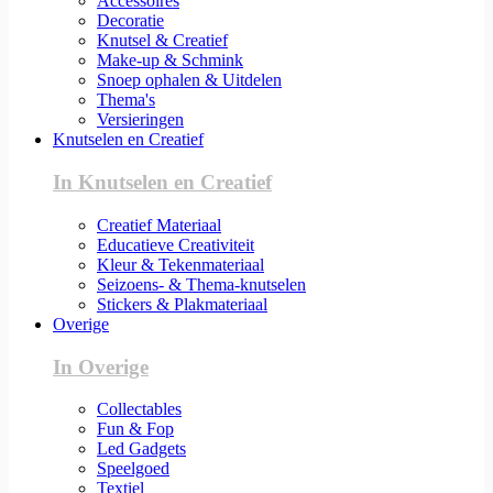
Accessoires
Decoratie
Knutsel & Creatief
Make-up & Schmink
Snoep ophalen & Uitdelen
Thema's
Versieringen
Knutselen en Creatief
In Knutselen en Creatief
Creatief Materiaal
Educatieve Creativiteit
Kleur & Tekenmateriaal
Seizoens- & Thema-knutselen
Stickers & Plakmateriaal
Overige
In Overige
Collectables
Fun & Fop
Led Gadgets
Speelgoed
Textiel