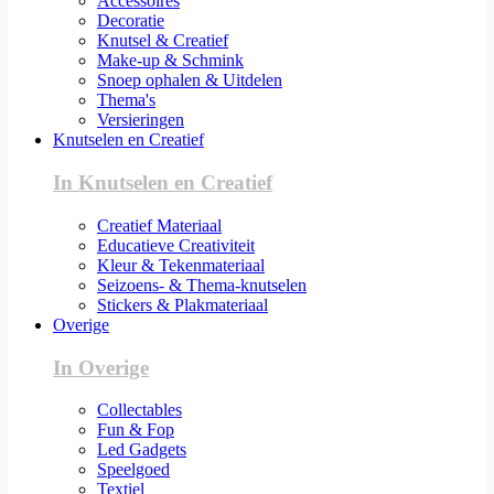
Accessoires
Decoratie
Knutsel & Creatief
Make-up & Schmink
Snoep ophalen & Uitdelen
Thema's
Versieringen
Knutselen en Creatief
In Knutselen en Creatief
Creatief Materiaal
Educatieve Creativiteit
Kleur & Tekenmateriaal
Seizoens- & Thema-knutselen
Stickers & Plakmateriaal
Overige
In Overige
Collectables
Fun & Fop
Led Gadgets
Speelgoed
Textiel