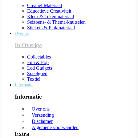
Creatief Materiaal
Educatieve Creativiteit
Kleur & Tekenmateriaal
Seizoens- & Thema-knutselen
Stickers & Plakmateriaal
Overige
In Overige
Collectables
Fun & Fop
Led Gadgets
Speelgoed
Textiel
Informatie
Informatie
Over ons
Verzending
Disclaimer
Algemene voorwaarden
Extra