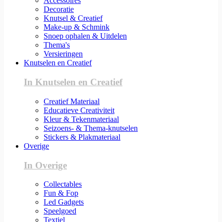
Accessoires
Decoratie
Knutsel & Creatief
Make-up & Schmink
Snoep ophalen & Uitdelen
Thema's
Versieringen
Knutselen en Creatief
In Knutselen en Creatief
Creatief Materiaal
Educatieve Creativiteit
Kleur & Tekenmateriaal
Seizoens- & Thema-knutselen
Stickers & Plakmateriaal
Overige
In Overige
Collectables
Fun & Fop
Led Gadgets
Speelgoed
Textiel