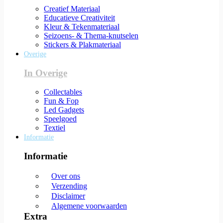
Creatief Materiaal
Educatieve Creativiteit
Kleur & Tekenmateriaal
Seizoens- & Thema-knutselen
Stickers & Plakmateriaal
Overige
In Overige
Collectables
Fun & Fop
Led Gadgets
Speelgoed
Textiel
Informatie
Informatie
Over ons
Verzending
Disclaimer
Algemene voorwaarden
Extra