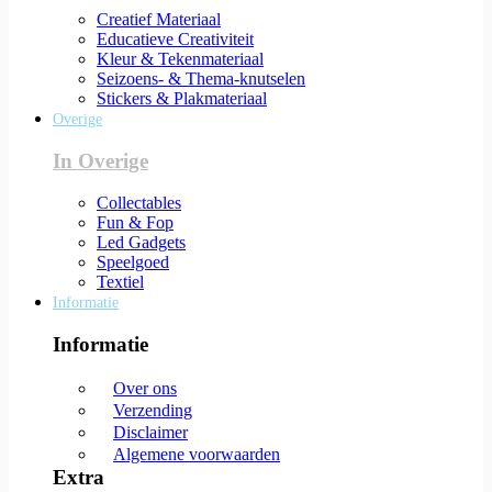
Creatief Materiaal
Educatieve Creativiteit
Kleur & Tekenmateriaal
Seizoens- & Thema-knutselen
Stickers & Plakmateriaal
Overige
In Overige
Collectables
Fun & Fop
Led Gadgets
Speelgoed
Textiel
Informatie
Informatie
Over ons
Verzending
Disclaimer
Algemene voorwaarden
Extra