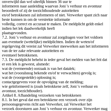
onverwijld dan wel uiterlijk binnen 36 uur te
informeren naar aanleiding waarvan Joni 's verhuur en avontuur
beoordeelt of zij de toezichthoudende autoriteiten
en/of betrokkenen zal informeren of niet. Verwerker spant zich naar
beste kunnen in om de verstrekte informatie
volledig, correct en accuraat te maken. De meldplicht geldt enkel
indien het lek daadwerkelijk heeft
plaatsgevonden.
7.2. Joni 's verhuur en avontuur zal zorgdragen voor het voldoen
aan eventuele (wettelijke) meldplichten. Indien de weten/of
regelgeving dit vereist zal Verwerker meewerken aan het informeren
van de ter zake relevante autoriteiten en
eventueel betrokkenen.
7.3. De meldplicht behelst in ieder geval het melden van het feit dat
er een lek is geweest, alsmede:
wat de (vermeende) oorzaak is van het datalek;
wat het (vooralsnog bekende en/of te verwachten) gevolg is;
wat de (voorgestelde) oplossing is;
contactgegevens voor de opvolging van de melding;
wie geïnformeerd is (zoals betrokkene zelf, Joni 's verhuur en
avontuur, toezichthouder).
Artikel 8. Afhandeling verzoeken van betrokkenen
8.1. In het geval dat een betrokkene een verzoek over zijn
persoonsgegevens richt aan Verwerker, zal Verwerker het
verzoek doorsturen aan Joni 's verhuur en avontuur. Verwerker mag