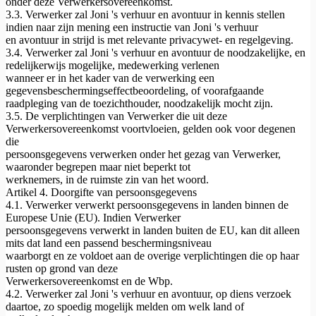
onder deze Verwerkersovereenkomst.
3.3. Verwerker zal Joni 's verhuur en avontuur in kennis stellen
indien naar zijn mening een instructie van Joni 's verhuur
en avontuur in strijd is met relevante privacywet- en regelgeving.
3.4. Verwerker zal Joni 's verhuur en avontuur de noodzakelijke, en
redelijkerwijs mogelijke, medewerking verlenen
wanneer er in het kader van de verwerking een
gegevensbeschermingseffectbeoordeling, of voorafgaande
raadpleging van de toezichthouder, noodzakelijk mocht zijn.
3.5. De verplichtingen van Verwerker die uit deze
Verwerkersovereenkomst voortvloeien, gelden ook voor degenen
die
persoonsgegevens verwerken onder het gezag van Verwerker,
waaronder begrepen maar niet beperkt tot
werknemers, in de ruimste zin van het woord.
Artikel 4. Doorgifte van persoonsgegevens
4.1. Verwerker verwerkt persoonsgegevens in landen binnen de
Europese Unie (EU). Indien Verwerker
persoonsgegevens verwerkt in landen buiten de EU, kan dit alleen
mits dat land een passend beschermingsniveau
waarborgt en ze voldoet aan de overige verplichtingen die op haar
rusten op grond van deze
Verwerkersovereenkomst en de Wbp.
4.2. Verwerker zal Joni 's verhuur en avontuur, op diens verzoek
daartoe, zo spoedig mogelijk melden om welk land of