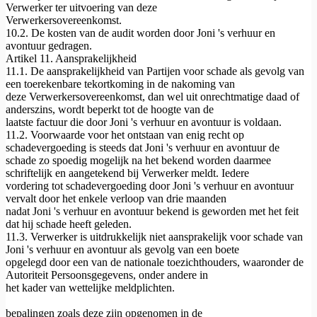
Verwerker ter uitvoering van deze
Verwerkersovereenkomst.
10.2. De kosten van de audit worden door Joni 's verhuur en
avontuur gedragen.
Artikel 11. Aansprakelijkheid
11.1. De aansprakelijkheid van Partijen voor schade als gevolg van
een toerekenbare tekortkoming in de nakoming van
deze Verwerkersovereenkomst, dan wel uit onrechtmatige daad of
anderszins, wordt beperkt tot de hoogte van de
laatste factuur die door Joni 's verhuur en avontuur is voldaan.
11.2. Voorwaarde voor het ontstaan van enig recht op
schadevergoeding is steeds dat Joni 's verhuur en avontuur de
schade zo spoedig mogelijk na het bekend worden daarmee
schriftelijk en aangetekend bij Verwerker meldt. Iedere
vordering tot schadevergoeding door Joni 's verhuur en avontuur
vervalt door het enkele verloop van drie maanden
nadat Joni 's verhuur en avontuur bekend is geworden met het feit
dat hij schade heeft geleden.
11.3. Verwerker is uitdrukkelijk niet aansprakelijk voor schade van
Joni 's verhuur en avontuur als gevolg van een boete
opgelegd door een van de nationale toezichthouders, waaronder de
Autoriteit Persoonsgegevens, onder andere in
het kader van wettelijke meldplichten.
bepalingen zoals deze zijn opgenomen in de