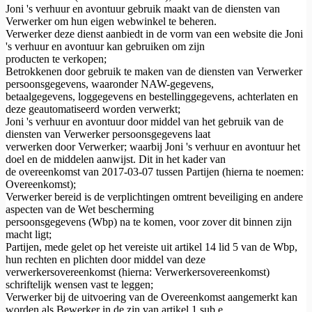
Joni 's verhuur en avontuur gebruik maakt van de diensten van
Verwerker om hun eigen webwinkel te beheren.
Verwerker deze dienst aanbiedt in de vorm van een website die Joni
's verhuur en avontuur kan gebruiken om zijn
producten te verkopen;
Betrokkenen door gebruik te maken van de diensten van Verwerker
persoonsgegevens, waaronder NAW-gegevens,
betaalgegevens, loggegevens en bestellinggegevens, achterlaten en
deze geautomatiseerd worden verwerkt;
Joni 's verhuur en avontuur door middel van het gebruik van de
diensten van Verwerker persoonsgegevens laat
verwerken door Verwerker; waarbij Joni 's verhuur en avontuur het
doel en de middelen aanwijst. Dit in het kader van
de overeenkomst van 2017-03-07 tussen Partijen (hierna te noemen:
Overeenkomst);
Verwerker bereid is de verplichtingen omtrent beveiliging en andere
aspecten van de Wet bescherming
persoonsgegevens (Wbp) na te komen, voor zover dit binnen zijn
macht ligt;
Partijen, mede gelet op het vereiste uit artikel 14 lid 5 van de Wbp,
hun rechten en plichten door middel van deze
verwerkersovereenkomst (hierna: Verwerkersovereenkomst)
schriftelijk wensen vast te leggen;
Verwerker bij de uitvoering van de Overeenkomst aangemerkt kan
worden als Bewerker in de zin van artikel 1 sub e