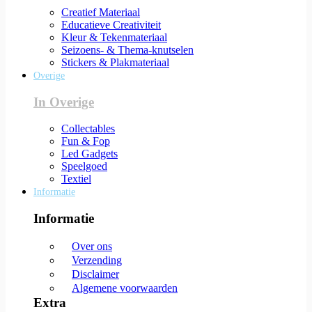
Creatief Materiaal
Educatieve Creativiteit
Kleur & Tekenmateriaal
Seizoens- & Thema-knutselen
Stickers & Plakmateriaal
Overige
In Overige
Collectables
Fun & Fop
Led Gadgets
Speelgoed
Textiel
Informatie
Informatie
Over ons
Verzending
Disclaimer
Algemene voorwaarden
Extra