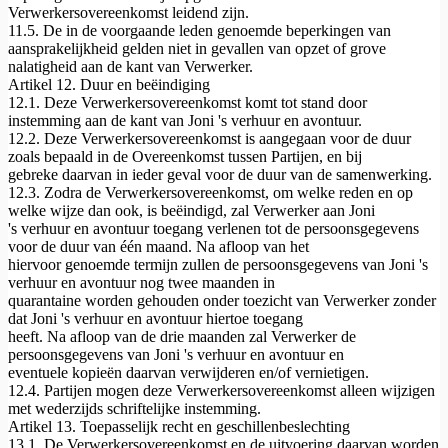
Verwerkersovereenkomst leidend zijn.
11.5. De in de voorgaande leden genoemde beperkingen van
aansprakelijkheid gelden niet in gevallen van opzet of grove
nalatigheid aan de kant van Verwerker.
Artikel 12. Duur en beëindiging
12.1. Deze Verwerkersovereenkomst komt tot stand door
instemming aan de kant van Joni 's verhuur en avontuur.
12.2. Deze Verwerkersovereenkomst is aangegaan voor de duur
zoals bepaald in de Overeenkomst tussen Partijen, en bij
gebreke daarvan in ieder geval voor de duur van de samenwerking.
12.3. Zodra de Verwerkersovereenkomst, om welke reden en op
welke wijze dan ook, is beëindigd, zal Verwerker aan Joni
's verhuur en avontuur toegang verlenen tot de persoonsgegevens
voor de duur van één maand. Na afloop van het
hiervoor genoemde termijn zullen de persoonsgegevens van Joni 's
verhuur en avontuur nog twee maanden in
quarantaine worden gehouden onder toezicht van Verwerker zonder
dat Joni 's verhuur en avontuur hiertoe toegang
heeft. Na afloop van de drie maanden zal Verwerker de
persoonsgegevens van Joni 's verhuur en avontuur en
eventuele kopieën daarvan verwijderen en/of vernietigen.
12.4. Partijen mogen deze Verwerkersovereenkomst alleen wijzigen
met wederzijds schriftelijke instemming.
Artikel 13. Toepasselijk recht en geschillenbeslechting
13.1. De Verwerkersovereenkomst en de uitvoering daarvan worden