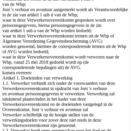
van de Wbp;
Joni 's verhuur en avontuur aangemerkt wordt als Verantwoordelijke
in de zin van artikel 1 sub d van de Wbp;
waar in deze Verwerkersovereenkomst gesproken wordt over
persoonsgegevens, hierna persoonsgegevens in de zin
van artikel 1 sub a van de Wbp worden bedoeld;
waar in deze Verwerkersovereenkomst termen uit de Wbp of
Algemene Verordening Gegevensbescherming (AVG)
worden genoemd, hiermee de corresponderende termen uit de Wbp
of AVG worden bedoeld;
waar in deze Verwerkersovereenkomst wordt verwezen naar de
Wbp, vanaf 25 mei 2018 gedoeld wordt op (de
corresponderende bepalingen uit) de AVG.
komen overeen:
Artikel 1. Doeleinden van verwerking
1.1. Verwerker verbindt zich onder de voorwaarden van deze
Verwerkersovereenkomst in opdracht van Joni 's verhuur
en avontuur persoonsgegevens te verwerken. Verwerking zal
uitsluitend plaatsvinden in het kader van deze
Verwerkersovereenkomst en de doeleinden vastgelegd in de
Overeenkomst. Joni 's verhuur en avontuur zal
Verwerker schriftelijk op de hoogte stellen van de
verwerkingsdoelen voor zover deze niet reeds in deze
Verwerkersovereenkomst zijn genoemd.
1.2. Verwerker heeft geen zeggenschap over het doel en de