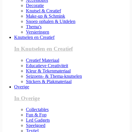
Accessoires
Decoratie
Knutsel & Creatief
Make-up & Schmink
Snoep ophalen & Uitdelen
Thema's
Versieringen
Knutselen en Creatief
In Knutselen en Creatief
Creatief Materiaal
Educatieve Creativiteit
Kleur & Tekenmateriaal
Seizoens- & Thema-knutselen
Stickers & Plakmateriaal
Overige
In Overige
Collectables
Fun & Fop
Led Gadgets
Speelgoed
Textiel