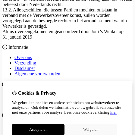
beheerst door Nederlands recht.
13.2. Alle geschillen, die tussen Partijen mochten ontstaan in
verband met de Verwerkersovereenkomst, zullen worden
voorgelegd aan de bevoegde rechter in het arrondissement waarin
Verwerker is gevestigd.
Aldus overeengekomen en geaccordeerd door Joni 's Winkel op
31 januari 2019
Informatie
Over ons
Verzending
Disclaimer
Algemene voorwaarden
Extra
Cookies & Privacy
Merken
Cadeaubon
We gebruiken cookies en andere technieken om websiteverkeer te
Aanbiedingen
analyseren. Ook delen we informatie over uw gebruik van onze site
met onze partners voor analyse.
Lees onze cookieverklaring
hier
Klantenservice
Contact
Accepteren
Weigeren
Retourneren