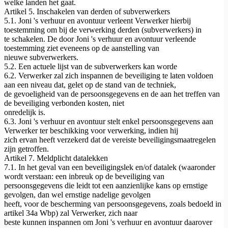
welke landen het gaat.
Artikel 5. Inschakelen van derden of subverwerkers
5.1. Joni 's verhuur en avontuur verleent Verwerker hierbij
toestemming om bij de verwerking derden (subverwerkers) in
te schakelen. De door Joni 's verhuur en avontuur verleende
toestemming ziet eveneens op de aanstelling van
nieuwe subverwerkers.
5.2. Een actuele lijst van de subverwerkers kan worde
6.2. Verwerker zal zich inspannen de beveiliging te laten voldoen
aan een niveau dat, gelet op de stand van de techniek,
de gevoeligheid van de persoonsgegevens en de aan het treffen van
de beveiliging verbonden kosten, niet
onredelijk is.
6.3. Joni 's verhuur en avontuur stelt enkel persoonsgegevens aan
Verwerker ter beschikking voor verwerking, indien hij
zich ervan heeft verzekerd dat de vereiste beveiligingsmaatregelen
zijn getroffen.
Artikel 7. Meldplicht datalekken
7.1. In het geval van een beveiligingslek en/of datalek (waaronder
wordt verstaan: een inbreuk op de beveiliging van
persoonsgegevens die leidt tot een aanzienlijke kans op ernstige
gevolgen, dan wel ernstige nadelige gevolgen
heeft, voor de bescherming van persoonsgegevens, zoals bedoeld in
artikel 34a Wbp) zal Verwerker, zich naar
beste kunnen inspannen om Joni 's verhuur en avontuur daarover