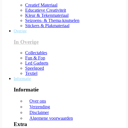
Creatief Materiaal
Educatieve Creativiteit
Kleur & Tekenmateriaal
Seizoens- & Thema-knutselen
Stickers & Plakmateriaal
Overige
In Overige
Collectables
Fun & Fop
Led Gadgets
Speelgoed
Textiel
Informatie
Informatie
Over ons
Verzending
Disclaimer
Algemene voorwaarden
Extra