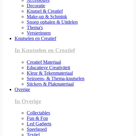
Accessoires
Decoratie
Knutsel & Creatief
Make-up & Schmink
Snoep ophalen & Uitdelen
Thema's
Versieringen
Knutselen en Creatief
In Knutselen en Creatief
Creatief Materiaal
Educatieve Creativiteit
Kleur & Tekenmateriaal
Seizoens- & Thema-knutselen
Stickers & Plakmateriaal
Overige
In Overige
Collectables
Fun & Fop
Led Gadgets
Speelgoed
Textiel