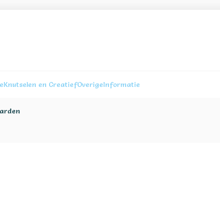
re
Knutselen en Creatief
Overige
Informatie
arden