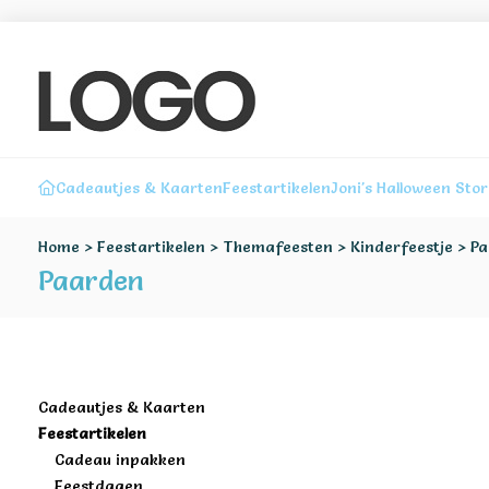
Cadeautjes & Kaarten
Feestartikelen
Joni's Halloween Sto
Home
>
Feestartikelen
>
Themafeesten
>
Kinderfeestje
>
Pa
Paarden
Cadeautjes & Kaarten
Feestartikelen
Cadeau inpakken
Feestdagen