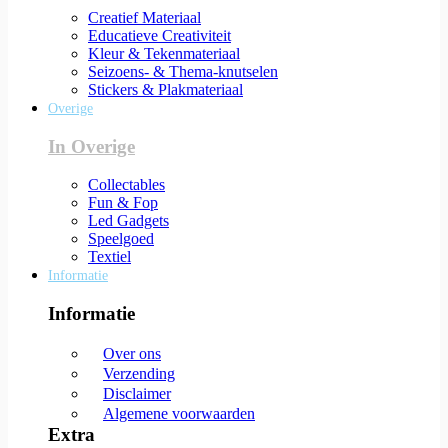
Creatief Materiaal
Educatieve Creativiteit
Kleur & Tekenmateriaal
Seizoens- & Thema-knutselen
Stickers & Plakmateriaal
Overige
In Overige
Collectables
Fun & Fop
Led Gadgets
Speelgoed
Textiel
Informatie
Informatie
Over ons
Verzending
Disclaimer
Algemene voorwaarden
Extra