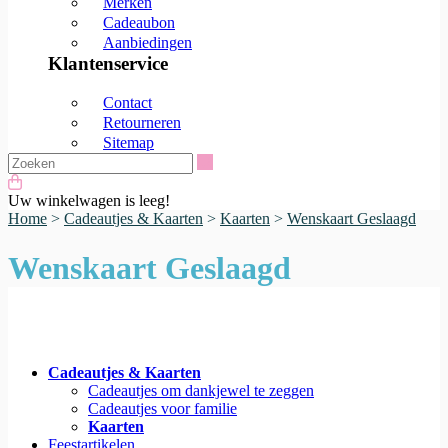
Merken
Cadeaubon
Aanbiedingen
Klantenservice
Contact
Retourneren
Sitemap
Zoeken
Uw winkelwagen is leeg!
Home
>
Cadeautjes & Kaarten
>
Kaarten
>
Wenskaart Geslaagd
Wenskaart Geslaagd
Cadeautjes & Kaarten
Cadeautjes om dankjewel te zeggen
Cadeautjes voor familie
Kaarten
Feestartikelen