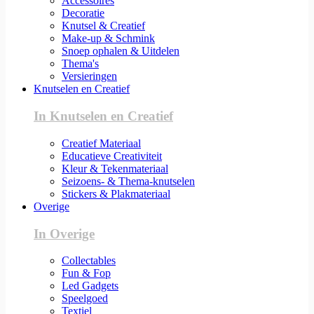
Accessoires
Decoratie
Knutsel & Creatief
Make-up & Schmink
Snoep ophalen & Uitdelen
Thema's
Versieringen
Knutselen en Creatief
In Knutselen en Creatief
Creatief Materiaal
Educatieve Creativiteit
Kleur & Tekenmateriaal
Seizoens- & Thema-knutselen
Stickers & Plakmateriaal
Overige
In Overige
Collectables
Fun & Fop
Led Gadgets
Speelgoed
Textiel