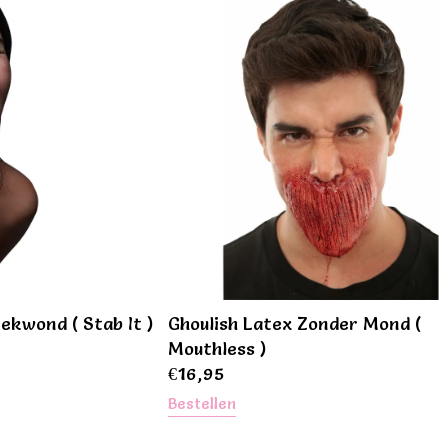
ekwond ( Stab It )
Ghoulish Latex Zonder Mond (
Mouthless )
€
16,95
Bestellen