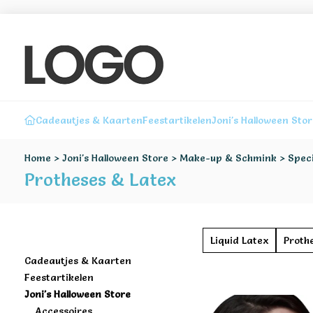
Cadeautjes & Kaarten
Feestartikelen
Joni's Halloween Sto
Home
>
Joni's Halloween Store
>
Make-up & Schmink
>
Speci
Protheses & Latex
Liquid Latex
Proth
Cadeautjes & Kaarten
Feestartikelen
Joni's Halloween Store
Accessoires