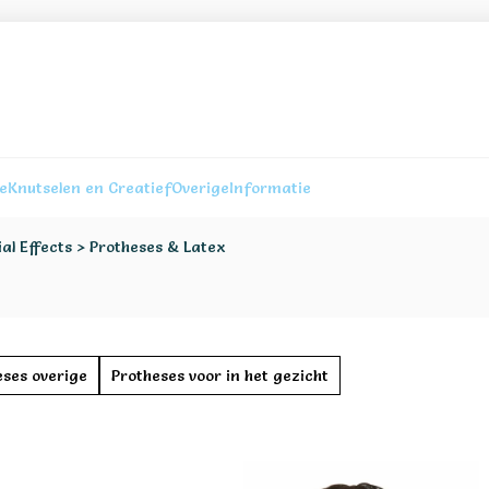
re
Knutselen en Creatief
Overige
Informatie
al Effects
>
Protheses & Latex
eses overige
Protheses voor in het gezicht