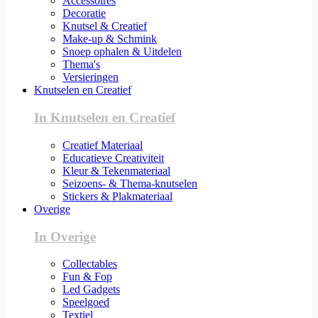
Accessoires
Decoratie
Knutsel & Creatief
Make-up & Schmink
Snoep ophalen & Uitdelen
Thema's
Versieringen
Knutselen en Creatief
In Knutselen en Creatief
Creatief Materiaal
Educatieve Creativiteit
Kleur & Tekenmateriaal
Seizoens- & Thema-knutselen
Stickers & Plakmateriaal
Overige
In Overige
Collectables
Fun & Fop
Led Gadgets
Speelgoed
Textiel