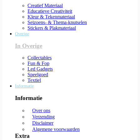
Creatief Materiaal
Educatieve Creativiteit
Kleur & Tekenmateriaal
Seizoens- & Thema-knutselen
Stickers & Plakmateriaal
Overige
In Overige
Collectables
Fun & Fop
Led Gadgets
Speelgoed
Textiel
Informatie
Informatie
Over ons
Verzending
Disclaimer
Algemene voorwaarden
Extra