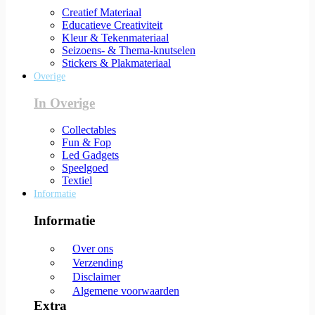
Creatief Materiaal
Educatieve Creativiteit
Kleur & Tekenmateriaal
Seizoens- & Thema-knutselen
Stickers & Plakmateriaal
Overige
In Overige
Collectables
Fun & Fop
Led Gadgets
Speelgoed
Textiel
Informatie
Informatie
Over ons
Verzending
Disclaimer
Algemene voorwaarden
Extra