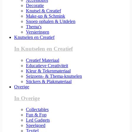
Accessoires
Decoratie
Knutsel & Creatief
Make-up & Schmink
Snoep ophalen & Uitdelen
Thema's
Versieringen
Knutselen en Creatief
In Knutselen en Creatief
Creatief Materiaal
Educatieve Creativiteit
Kleur & Tekenmateriaal
Seizoens- & Thema-knutselen
Stickers & Plakmateriaal
Overige
In Overige
Collectables
Fun & Fop
Led Gadgets
Speelgoed
Textiel