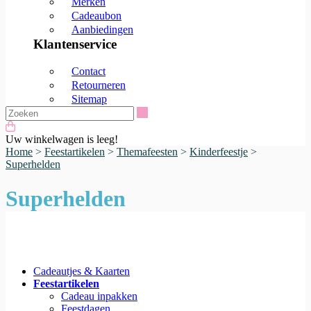
Merken
Cadeaubon
Aanbiedingen
Klantenservice
Contact
Retourneren
Sitemap
Zoeken
Uw winkelwagen is leeg!
Home
>
Feestartikelen
>
Themafeesten
>
Kinderfeestje
>
Superhelden
Superhelden
Cadeautjes & Kaarten
Feestartikelen
Cadeau inpakken
Feestdagen