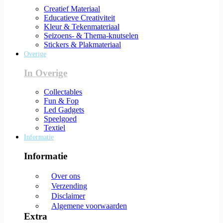
Creatief Materiaal
Educatieve Creativiteit
Kleur & Tekenmateriaal
Seizoens- & Thema-knutselen
Stickers & Plakmateriaal
Overige
In Overige
Collectables
Fun & Fop
Led Gadgets
Speelgoed
Textiel
Informatie
Informatie
Over ons
Verzending
Disclaimer
Algemene voorwaarden
Extra