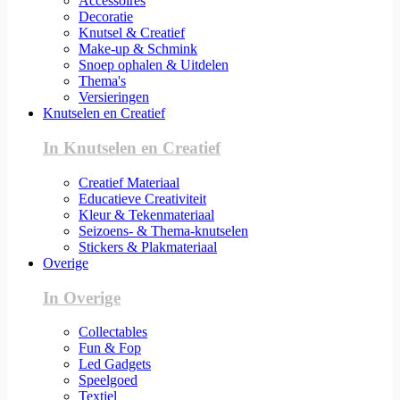
Accessoires
Decoratie
Knutsel & Creatief
Make-up & Schmink
Snoep ophalen & Uitdelen
Thema's
Versieringen
Knutselen en Creatief
In Knutselen en Creatief
Creatief Materiaal
Educatieve Creativiteit
Kleur & Tekenmateriaal
Seizoens- & Thema-knutselen
Stickers & Plakmateriaal
Overige
In Overige
Collectables
Fun & Fop
Led Gadgets
Speelgoed
Textiel