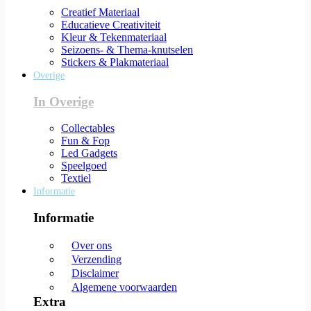
Creatief Materiaal
Educatieve Creativiteit
Kleur & Tekenmateriaal
Seizoens- & Thema-knutselen
Stickers & Plakmateriaal
Overige
In Overige
Collectables
Fun & Fop
Led Gadgets
Speelgoed
Textiel
Informatie
Informatie
Over ons
Verzending
Disclaimer
Algemene voorwaarden
Extra