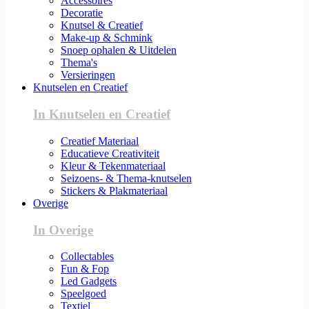
Accessoires
Decoratie
Knutsel & Creatief
Make-up & Schmink
Snoep ophalen & Uitdelen
Thema's
Versieringen
Knutselen en Creatief
In Knutselen en Creatief
Creatief Materiaal
Educatieve Creativiteit
Kleur & Tekenmateriaal
Seizoens- & Thema-knutselen
Stickers & Plakmateriaal
Overige
In Overige
Collectables
Fun & Fop
Led Gadgets
Speelgoed
Textiel