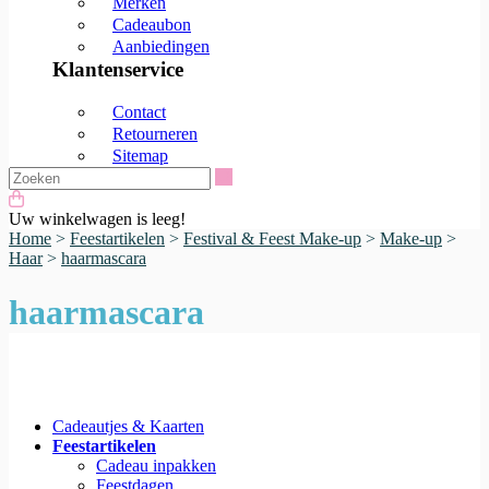
Merken
Cadeaubon
Aanbiedingen
Klantenservice
Contact
Retourneren
Sitemap
Zoeken
Uw winkelwagen is leeg!
Home
>
Feestartikelen
>
Festival & Feest Make-up
>
Make-up
>
Haar
>
haarmascara
haarmascara
Cadeautjes & Kaarten
Feestartikelen
Cadeau inpakken
Feestdagen