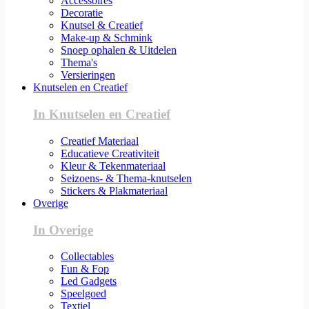
Accessoires
Decoratie
Knutsel & Creatief
Make-up & Schmink
Snoep ophalen & Uitdelen
Thema's
Versieringen
Knutselen en Creatief
In Knutselen en Creatief
Creatief Materiaal
Educatieve Creativiteit
Kleur & Tekenmateriaal
Seizoens- & Thema-knutselen
Stickers & Plakmateriaal
Overige
In Overige
Collectables
Fun & Fop
Led Gadgets
Speelgoed
Textiel