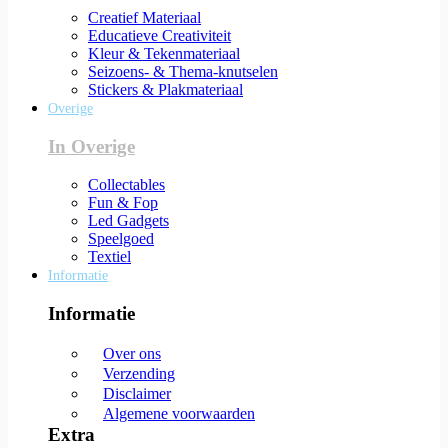
Creatief Materiaal
Educatieve Creativiteit
Kleur & Tekenmateriaal
Seizoens- & Thema-knutselen
Stickers & Plakmateriaal
Overige
In Overige
Collectables
Fun & Fop
Led Gadgets
Speelgoed
Textiel
Informatie
Informatie
Over ons
Verzending
Disclaimer
Algemene voorwaarden
Extra